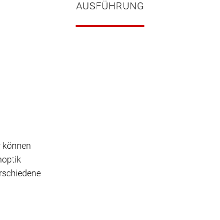
AUSFÜHRUNG
r können
noptik
erschiedene